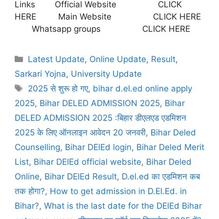
Links Official Website CLICK
HERE Main Website CLICK HERE
Whatsapp groups CLICK HERE
Latest Update
,
Online Update
,
Result
,
Sarkari Yojna
,
University Update
2025 से शुरू हो गए
,
bihar d.el.ed online apply
2025
,
Bihar DELED ADMISSION 2025
,
Bihar
DELED ADMISSION 2025 :बिहार डीएलएड एडमिशन
2025 के लिए ऑनलाइन आवेदन 20 जनवरी
,
Bihar Deled
Counselling
,
Bihar DElEd login
,
Bihar Deled Merit
List
,
Bihar DElEd official website
,
Bihar Deled
Online
,
Bihar DElEd Result
,
D.el.ed का एडमिशन कब
तक होगा?
,
How to get admission in D.El.Ed. in
Bihar?
,
What is the last date for the DElEd Bihar