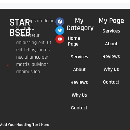
STAR
My
My Page
Lorem ipsum dolor
Category
sit amet,
BSEB
Services
consectetur
Home
adipiscing elit. Ut
About
Page
elit tellus, luctus
Reviews
Services
nec ullamcorper
mattis, pulvinar
Why Us
About
dapibus leo.
Contact
Reviews
Why Us
Contact
Add Your Heading Text Here