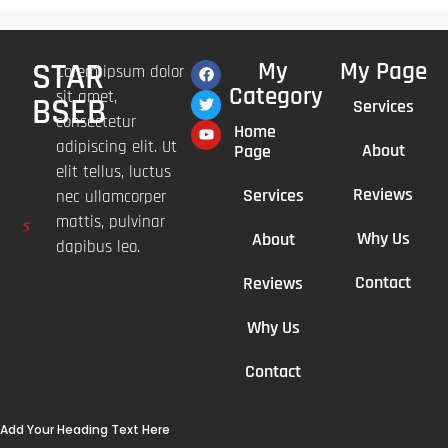
STAR
My
My Page
Lorem ipsum dolor
Category
sit amet,
BSEB
Services
consectetur
Home
adipiscing elit. Ut
About
Page
elit tellus, luctus
Reviews
Services
nec ullamcorper
mattis, pulvinar
Why Us
About
dapibus leo.
Contact
Reviews
Why Us
Contact
Add Your Heading Text Here