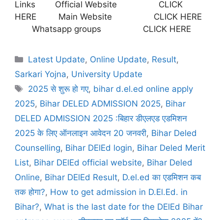
Links Official Website CLICK
HERE Main Website CLICK HERE
Whatsapp groups CLICK HERE
Latest Update
,
Online Update
,
Result
,
Sarkari Yojna
,
University Update
2025 से शुरू हो गए
,
bihar d.el.ed online apply
2025
,
Bihar DELED ADMISSION 2025
,
Bihar
DELED ADMISSION 2025 :बिहार डीएलएड एडमिशन
2025 के लिए ऑनलाइन आवेदन 20 जनवरी
,
Bihar Deled
Counselling
,
Bihar DElEd login
,
Bihar Deled Merit
List
,
Bihar DElEd official website
,
Bihar Deled
Online
,
Bihar DElEd Result
,
D.el.ed का एडमिशन कब
तक होगा?
,
How to get admission in D.El.Ed. in
Bihar?
,
What is the last date for the DElEd Bihar