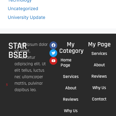
Uncategorized
University Update
STAR
My
My Page
Lorem ipsum dolor
Category
sit amet,
BSEB
Services
consectetur
Home
adipiscing elit. Ut
About
Page
elit tellus, luctus
Reviews
Services
nec ullamcorper
mattis, pulvinar
Why Us
About
dapibus leo.
Contact
Reviews
Why Us