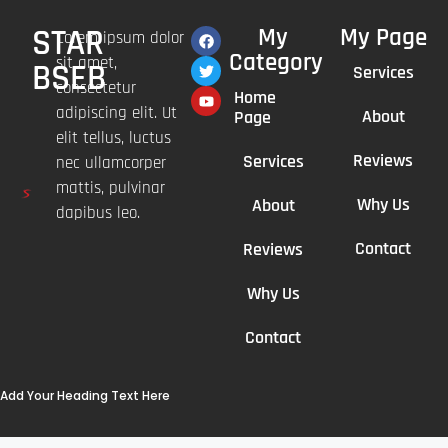
STAR
My
My Page
Lorem ipsum dolor
Category
sit amet,
BSEB
Services
consectetur
Home
adipiscing elit. Ut
About
Page
elit tellus, luctus
Reviews
Services
nec ullamcorper
mattis, pulvinar
Why Us
About
dapibus leo.
Contact
Reviews
Why Us
Contact
Add Your Heading Text Here