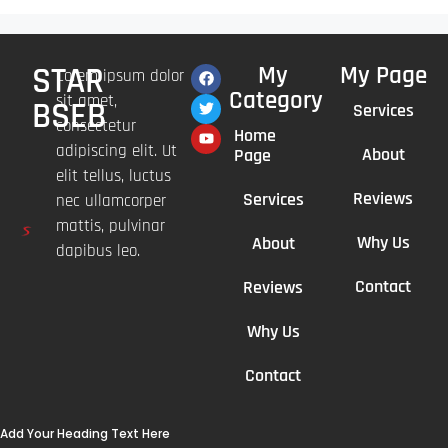
STAR
My
My Page
Lorem ipsum dolor
Category
sit amet,
BSEB
Services
consectetur
Home
adipiscing elit. Ut
About
Page
elit tellus, luctus
Reviews
Services
nec ullamcorper
mattis, pulvinar
Why Us
About
dapibus leo.
Contact
Reviews
Why Us
Contact
Add Your Heading Text Here