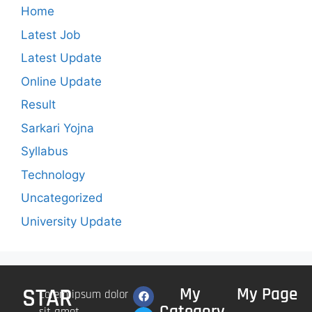
Home
Latest Job
Latest Update
Online Update
Result
Sarkari Yojna
Syllabus
Technology
Uncategorized
University Update
STAR
My
My Page
Lorem ipsum dolor
Category
sit amet,