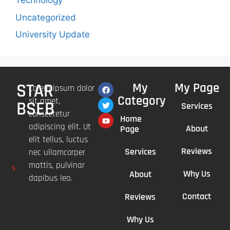
Technology
Uncategorized
University Update
STAR
My
My Page
Lorem ipsum dolor
Category
sit amet,
BSEB
Services
consectetur
Home
adipiscing elit. Ut
About
Page
elit tellus, luctus
Reviews
Services
nec ullamcorper
mattis, pulvinar
Why Us
About
dapibus leo.
Contact
Reviews
Why Us