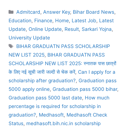
Admitcard
,
Answer Key
,
Bihar Board News
,
Education
,
Finance
,
Home
,
Latest Job
,
Latest
Update
,
Online Update
,
Result
,
Sarkari Yojna
,
University Update
BIHAR GRADUATN PASS SCHOLARSHIP
NEW LIST 2025
,
BIHAR GRADUATN PASS
SCHOLARSHIP NEW LIST 2025: स्नातक पास छात्रों
के लिए नई सूची जारी जल्दी से चेक करें
,
Can I apply for a
scholarship after graduation?
,
Graduation pass
5000 apply online
,
Graduation pass 5000 bihar
,
Graduation pass 5000 last date
,
How much
percentage is required for scholarship in
graduation?
,
Medhasoft
,
Medhasoft Check
Status
,
medhasoft.bih.nic.in scholarship