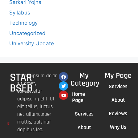
Sarkari Yojna
Syllabus
Technology
Uncategorized
University Update
STAR
My
My Page
Lorem ipsum dolor
Category
sit amet,
BSEB
Services
consectetur
Home
adipiscing elit. Ut
About
Page
elit tellus, luctus
Reviews
Services
nec ullamcorper
mattis, pulvinar
Why Us
About
dapibus leo.