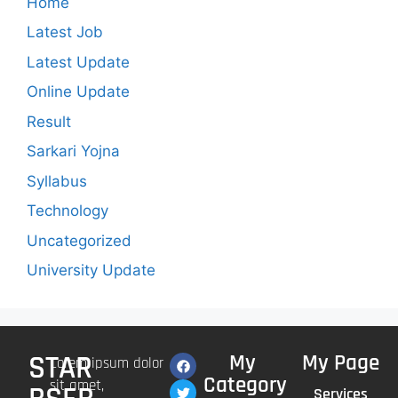
Home
Latest Job
Latest Update
Online Update
Result
Sarkari Yojna
Syllabus
Technology
Uncategorized
University Update
STAR
My
My Page
Lorem ipsum dolor
Category
sit amet,
Services