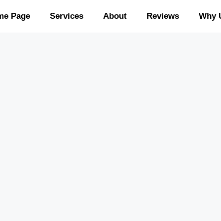
me Page
Services
About
Reviews
Why 