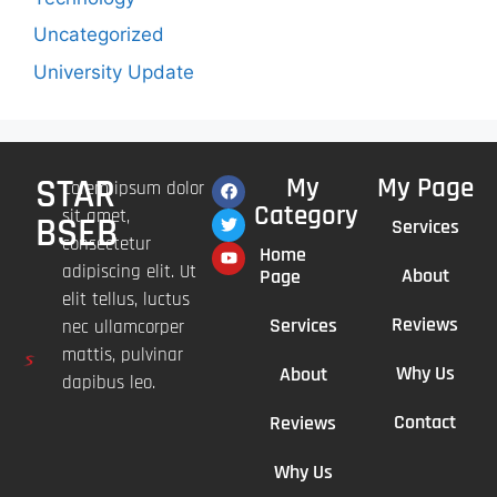
Uncategorized
University Update
STAR
My
My Page
Lorem ipsum dolor
Category
sit amet,
BSEB
Services
consectetur
Home
adipiscing elit. Ut
About
Page
elit tellus, luctus
Reviews
Services
nec ullamcorper
mattis, pulvinar
Why Us
About
dapibus leo.
Contact
Reviews
Why Us