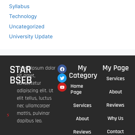
Syllabus
Technology
Uncategorized
University Update
STAR
My
My Page
Lorem ipsum dolor
Category
sit amet,
BSEB
Services
consectetur
Home
adipiscing elit. Ut
About
Page
elit tellus, luctus
Reviews
Services
nec ullamcorper
mattis, pulvinar
Why Us
About
dapibus leo.
Contact
Reviews